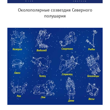
Околополярные созвездия Северного
полушария