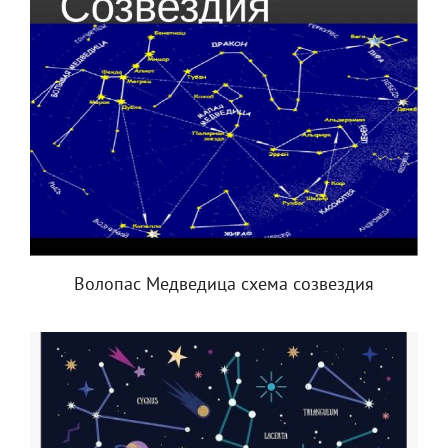
Волопас Медведица схема созвездия