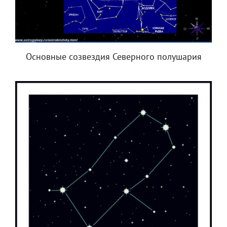
Основные созвездия Северного полушария