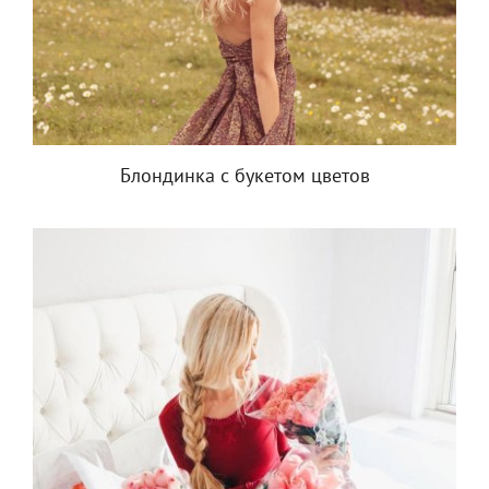
Блондинка с букетом цветов