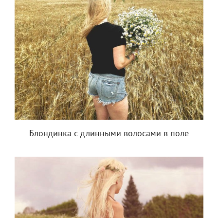
Блондинка с длинными волосами в поле