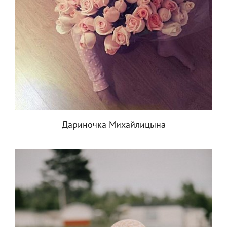
Дариночка Михайлицына