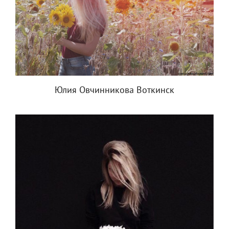
Юлия Овчинникова Воткинск