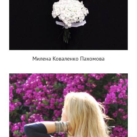
Милена Коваленко Пахомова