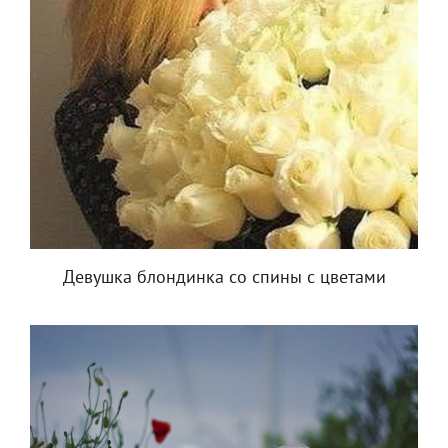
Девушка блондинка со спины с цветами