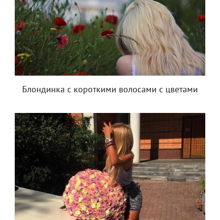
Блондинка с короткими волосами с цветами