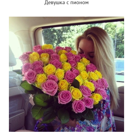
Девушка с пионом