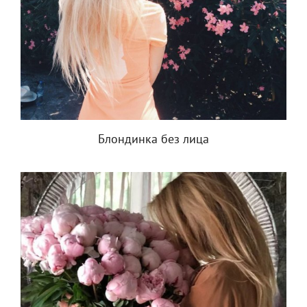
Блондинка без лица