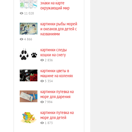
знаки на карте
окружающий мир
11 028
картинки рыбы морей
и океанов для детей с
названиями
4 866
картинки следы
кошки на снегу
2 836
картинки цветы в
машине на коленях
5 354
картинки путевка на
море для дарения
7 994
картинки путевка на
море для детей
1 873