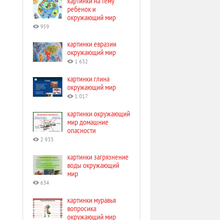
картинки на тему
ребенок и
окружающий мир
959
картинки евразии
окружающий мир
1 632
картинки глина
окружающий мир
1 017
картинки окружающий
мир домашние
опасности
2 933
картинки загрязнение
воды окружающий
мир
634
картинки муравья
вопросика
окружающий мир