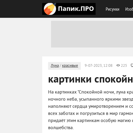
Рисунки
Изоб
Луна
/
красивые
9-07-2023, 12:08
225
картинки спокойн
На картинках "Спокойной ночи, луна к
ночного неба, усыпанного яркими звез
наполняют сердца умиротворением и со
всех заботах и погрузиться в мир гармо
придаёт этим картинкам особую магию и
волшебства.