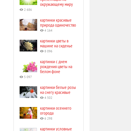
окружающему миру
2 686
картинки красивые
природа одиночество
4 164
картинки цветы в
машине на сиденье
8 096
картинки с днем
рождения цветы на
белом фоне
5 097
картинки белые розы
на снегу красивые
4 502
картинки осеннего
огорода
6 298
картинки условные