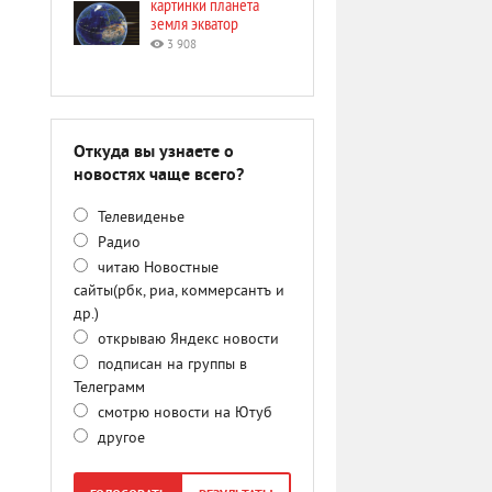
картинки планета
земля экватор
3 908
Откуда вы узнаете о
новостях чаще всего?
Телевиденье
Радио
читаю Новостные
сайты(рбк, риа, коммерсантъ и
др.)
открываю Яндекс новости
подписан на группы в
Телеграмм
смотрю новости на Ютуб
другое