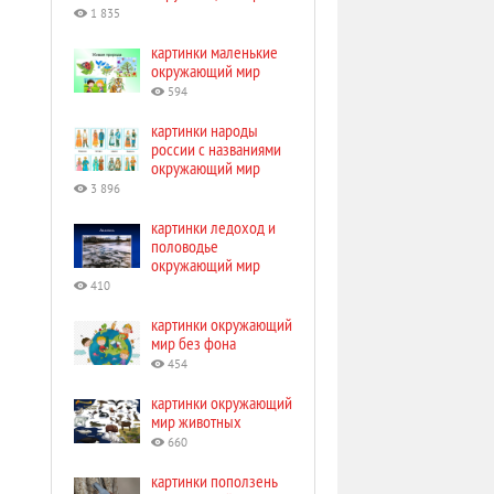
1 835
картинки маленькие
окружающий мир
594
картинки народы
россии с названиями
окружающий мир
3 896
картинки ледоход и
половодье
окружающий мир
410
картинки окружающий
мир без фона
454
картинки окружающий
мир животных
660
картинки поползень