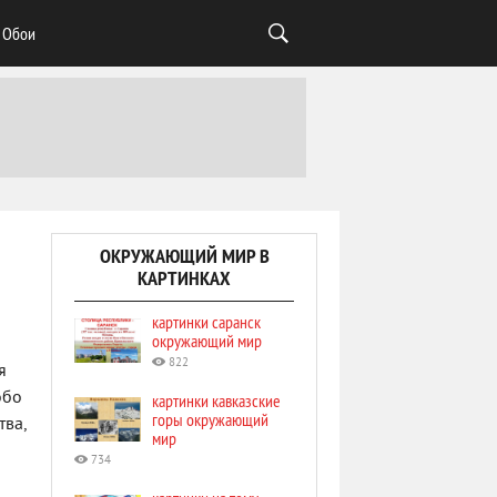
Обои
ОКРУЖАЮЩИЙ МИР В
КАРТИНКАХ
картинки саранск
окружающий мир
822
я
обо
картинки кавказские
горы окружающий
тва,
мир
734