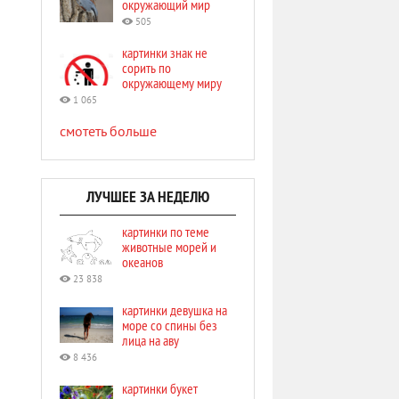
окружающий мир
505
картинки знак не
сорить по
окружающему миру
1 065
смотеть больше
ЛУЧШЕЕ ЗА НЕДЕЛЮ
картинки по теме
животные морей и
океанов
23 838
картинки девушка на
море со спины без
лица на аву
8 436
картинки букет