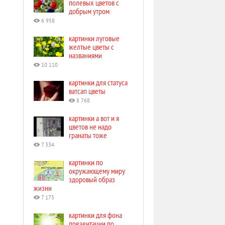
полевых цветов с
добрым утром
6 958
картинки луговые
желтые цветы с
названиями
10 110
картинки для статуса
ватсап цветы
8 768
картинки а вот и я
цветов не надо
гранаты тоже
7 334
картинки по
окружающему миру
здоровый образ
жизни
7 175
картинки для фона
презентации по