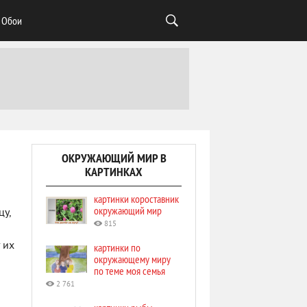
Обои
ОКРУЖАЮЩИЙ МИР В
КАРТИНКАХ
картинки короставник
окружающий мир
цу,
815
 их
картинки по
окружающему миру
по теме моя семья
2 761