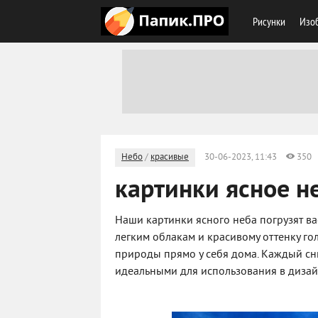
Рисунки
Изоб
Небо
/
красивые
30-06-2023, 11:43
350
картинки ясное н
Наши картинки ясного неба погрузят ва
легким облакам и красивому оттенку го
природы прямо у себя дома. Каждый сн
идеальными для использования в дизай