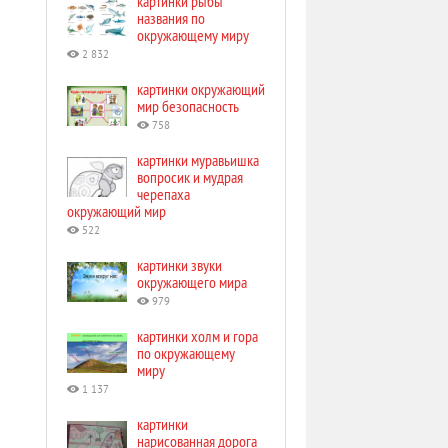
картинки рыбы
названия по
окружающему миру
2 832
картинки окружающий
мир безопасность
758
картинки муравьишка
вопросик и мудрая
черепаха
окружающий мир
522
картинки звуки
окружающего мира
979
картинки холм и гора
по окружающему
миру
1 137
картинки
нарисованная дорога