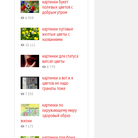
картинки букет
полевых цветов с
добрым утром
6 958
картинки луговые
желтые цветы с
названиями
10 111
картинки для статуса
ватсап цветы
8 770
картинки а вот и я
цветов не надо
гранаты тоже
7 335
картинки по
окружающему миру
здоровый образ
жизни
7 175
картинки для фона