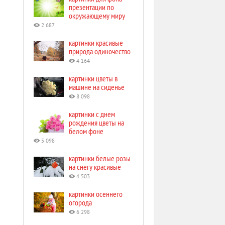
презентации по
окружающему миру
2 687
картинки красивые
природа одиночество
4 164
картинки цветы в
машине на сиденье
8 098
картинки с днем
рождения цветы на
белом фоне
5 098
картинки белые розы
на снегу красивые
4 503
картинки осеннего
огорода
6 298