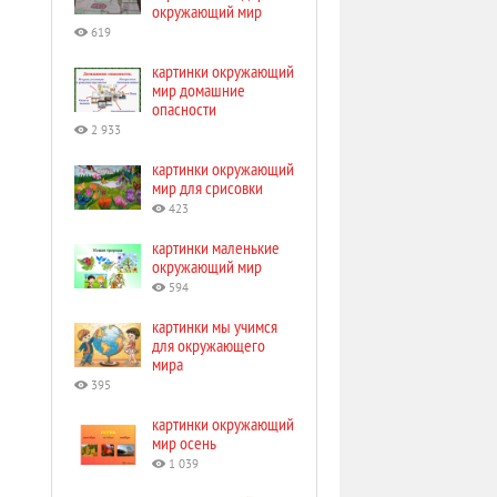
окружающий мир
619
картинки окружающий
мир домашние
опасности
2 933
картинки окружающий
мир для срисовки
423
картинки маленькие
окружающий мир
594
картинки мы учимся
для окружающего
мира
395
картинки окружающий
мир осень
1 039