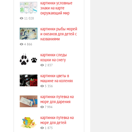
картинки условные
знаки на карте
окружающий мир
11 028
картинки рыбы морей
и океанов для детей с
названиями
4 866
картинки следы
кошки на снегу
2 837
картинки цветы в
машине на коленях
5 356
картинки путевка на
море для дарения
7 994
картинки путевка на
море для детей
1 875