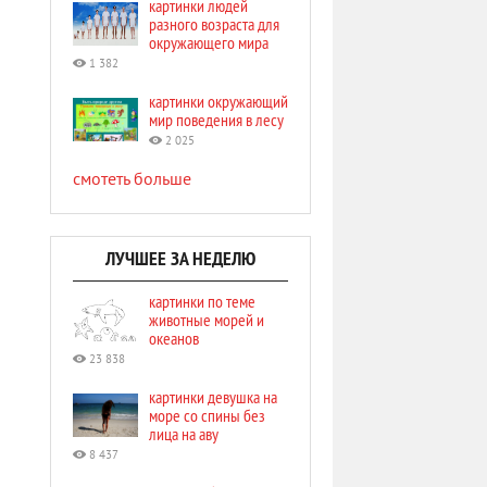
картинки людей
разного возраста для
окружающего мира
1 382
картинки окружающий
мир поведения в лесу
2 025
смотеть больше
ЛУЧШЕЕ ЗА НЕДЕЛЮ
картинки по теме
животные морей и
океанов
23 838
картинки девушка на
море со спины без
лица на аву
8 437