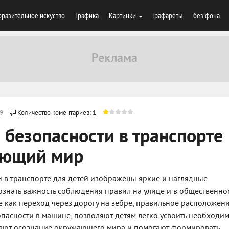
разительное искуство
Графика
Картинки
Трафареты
без фона
9
Количество коментариев: 1
 безопасности в транспорте
ающий мир
и в транспорте для детей изображены яркие и наглядные
ознать важность соблюдения правил на улице и в общественно
е как переход через дорогу на зебре, правильное расположени
опасности в машине, позволяют детям легко усвоить необходи
дают осознание окружающего мира и помогают формировать