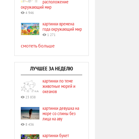
расположение
окружающий мир
4 946
картинки времена
года окружающий мир
1 271
смотеть больше
ЛУЧШЕЕ ЗА НЕДЕЛЮ
картинки по теме
животные морей и
океанов
23 838
картинки девушка на
море со спины без
лица на аву
8 436
картинки букет