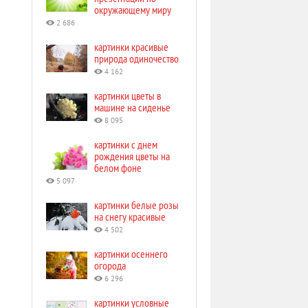
окружающему миру
2 686
картинки красивые
природа одиночество
4 162
картинки цветы в
машине на сиденье
8 095
картинки с днем
рождения цветы на
белом фоне
5 097
картинки белые розы
на снегу красивые
4 502
картинки осеннего
огорода
6 296
картинки условные