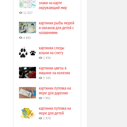
знаки на карте
окружающий мир
11 027
картинки рыбы морей
и океанов для детей с
названиями
4 865
картинки следы
кошки на снегу
2 834
картинки цветы в
машине на коленях
5 345
картинки путевка на
море для дарения
7 992
картинки путевка на
море для детей
1 870