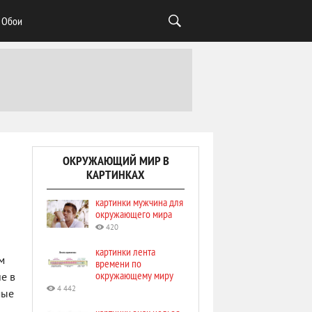
Обои
ОКРУЖАЮЩИЙ МИР В
КАРТИНКАХ
картинки мужчина для
окружающего мира
420
картинки лента
м
времени по
окружающему миру
е в
4 442
мые