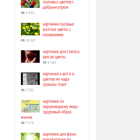
полевых цветов с
добрым утром
6 955
картинки луговые
желтые цветы с
названиями
10 107
картинки для статуса
ватсап цветы
8 763
картинки а вот и я
цветов не надо
гранаты тоже
7 332
картинки по
окружающему миру
здоровый образ
жизни
7 174
картинки для фона
презентации по