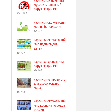
картинки знак нельзя
мусорить для детей
окружающий мир
1 483
картинки окружающий
мир на белом фоне
637
картинки окружающий
мир надпись для
детей
772
картинки крапивница
окружающий мир
465
картинки из прошлого
для окружающего
мира
798
картинки окружающий
мир костюмы народов
россии