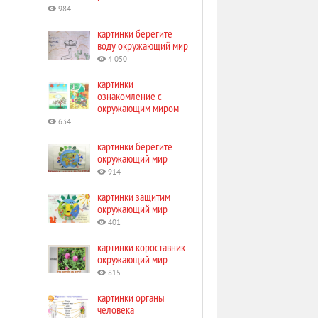
984
картинки берегите
воду окружающий мир
4 050
картинки
ознакомление с
окружающим миром
634
картинки берегите
окружающий мир
914
картинки защитим
окружающий мир
401
картинки короставник
окружающий мир
815
картинки органы
человека