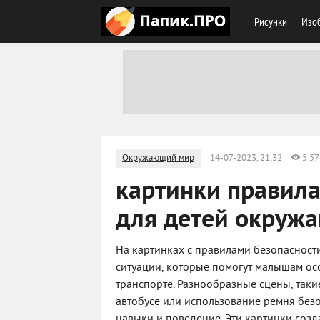
Рисунки
Изоб
Окружающий мир
14-07-2023, 21:32
5 57
картинки правила
для детей окруж
На картинках с правилами безопасност
ситуации, которые помогут малышам ос
транспорте. Разнообразные сцены, таки
автобусе или использование ремня без
навыки и поведение. Эти картинки соз