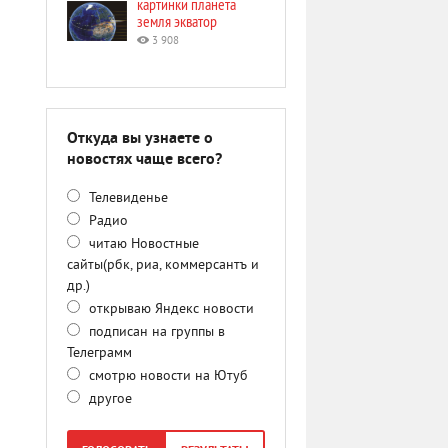
картинки планета
земля экватор
3 908
Откуда вы узнаете о
новостях чаще всего?
Телевиденье
Радио
читаю Новостные
сайты(рбк, риа, коммерсантъ и
др.)
открываю Яндекс новости
подписан на группы в
Телеграмм
смотрю новости на Ютуб
другое