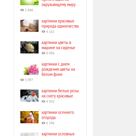
окружающему миру
2 686
картинки красивые
природа одиночество
4 162
картинки цветы в
машине на сиденье
8 096
картинки с днем
рождения цветы на
белом фоне
5 097
картинки белые розы
на снегу красивые
4 502
картинки осеннего
огорода
6 296
картинки условные