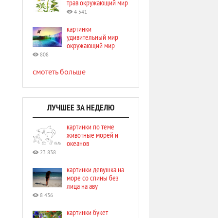
трав окружающий мир
4 541
картинки
удивительный мир
окружающий мир
808
смотеть больше
ЛУЧШЕЕ ЗА НЕДЕЛЮ
картинки по теме
животные морей и
океанов
23 838
картинки девушка на
море со спины без
лица на аву
8 436
картинки букет