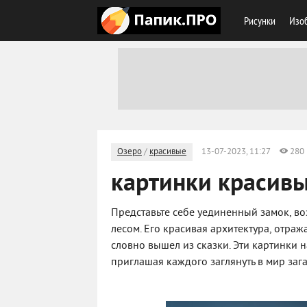
Рисунки
Изоб
Озеро
/
красивые
13-07-2023, 11:27
280
картинки красивы
Представьте себе уединенный замок, в
лесом. Его красивая архитектура, отра
словно вышел из сказки. Эти картинки 
приглашая каждого заглянуть в мир заг