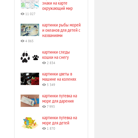
знаки на карте
окружающий мир
11 027
картинки рыбы морей
и океанов для детей с
названиями
4 865
картинки следы
кошки на снегу
2 834
картинки цветы в
машине на коленях
5 349
картинки путевка на
море для дарения
7 993
картинки путевка на
море для детей
1 870