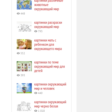
картинки различные
животные
окружающий мир
448
картинки раскраски
окружающий мир
793
картинки мать с
ребенком для
окружающего мира
552
картинки по теме
окружающий мир для
детей
393
картинки окружающий
мир и человек
440
картинки окружающий
мир черно белая
1 018