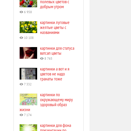
полевых цветов с
добрым утром
6 958
картинки луговые
желтые цветы с
названиями
10 108
картинки для статуса
ватсап цветы
8 765
картинки а вот и я
цветов не надо
гранаты тоже
7 332
картинки по
окружающему миру
здоровый образ
жизни
7 174
картинки для фона
презентации по