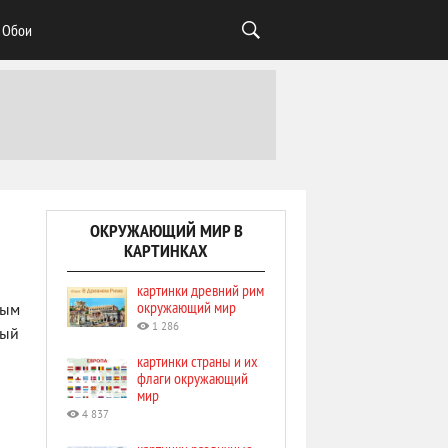
Обои
ОКРУЖАЮЩИЙ МИР В
КАРТИНКАХ
картинки древний рим
окружающий мир
тым
1 286
рый
картинки страны и их
флаги окружающий
мир
4 837