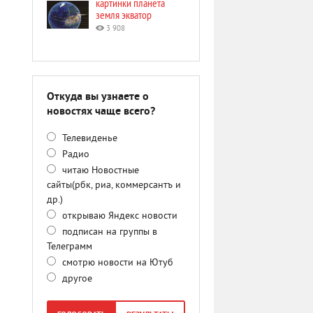
картинки планета
земля экватор
3 908
Откуда вы узнаете о
новостях чаще всего?
Телевиденье
Радио
читаю Новостные
сайты(рбк, риа, коммерсантъ и
др.)
открываю Яндекс новости
подписан на группы в
Телеграмм
смотрю новости на Ютуб
другое