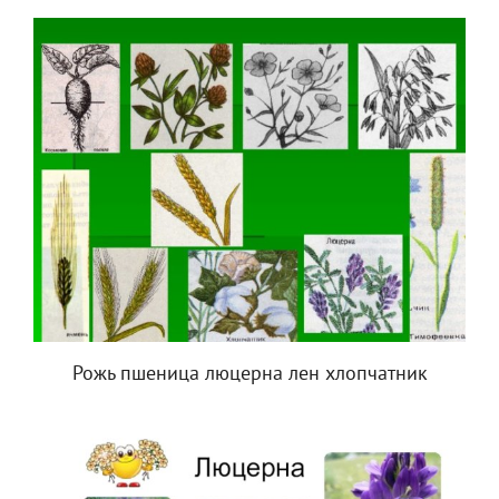
Рожь пшеница люцерна лен хлопчатник